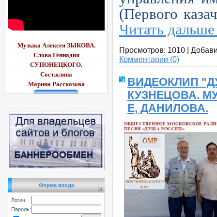
(Первого каза
Читать дальше
Музыка Алексея ЗЫКОВА.
Просмотров:
1010
|
Добави
Слова Геннадия
Комментарии (0)
СУПОНЕЦКОГО.
Сост.клипа
ВИДЕОКЛИП "Д
Марина Рассказ
ова
КУЗНЕЦОВА. М
Е, ДАНИЛОВА.
Форма входа
Логин:
Пароль: