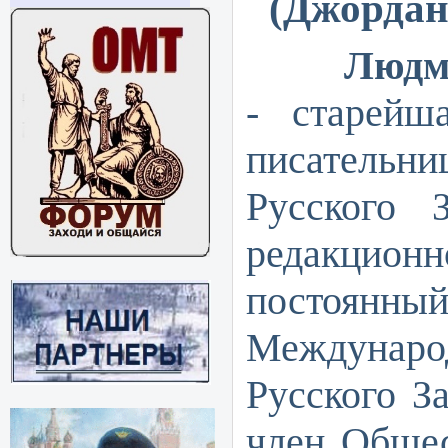
(Джордан
Людмила
- старейш
писател
Русского 
редакцион
постоя
Междунаро
Русского За
член Общес