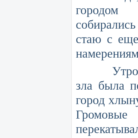
городо
собиралис
стаю с ещ
намерения
Утром 2
зла была п
город хлын
Громов
перекатыв