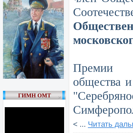
Соотечеств
Обществен
московског
Дважд
Премии 
общества и
"Серебр
ГИМН ОМТ
Симферопо
<
...
Читать даль