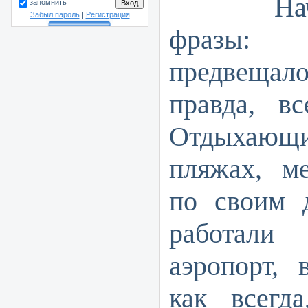
Начну с
запомнить
Забыл пароль
|
Регистрация
фразы:
предвещал
правда, в
Отдыхающи
пляжах, м
по своим 
работал
аэропорт,
как всегд