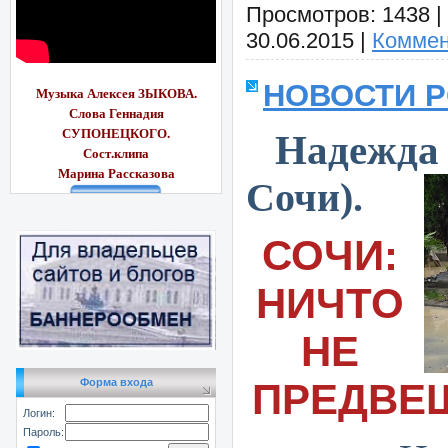
Просмотров:
1438
|
30.06.2015
|
Коммен
НОВОСТИ Р
Музыка Алексея ЗЫКОВА.
Слова Геннадия
СУПОНЕЦКОГО.
Надежда
Сост.клипа
Марина Рассказ
ова
Сочи).
СОЧИ:
НИЧТО
НЕ
ПРЕДВЕ
Форма входа
Логин:
Пароль: