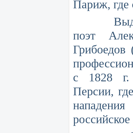
Париж, где 
Выдающ
поэт Алек
Грибоедов 
профессион
с 1828 г
Персии, гд
нападени
российское 