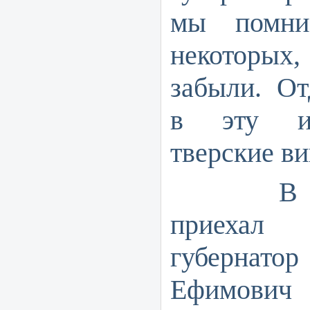
мы помни
некоторых,
забыли. От
в эту ис
тверские ви
В 1826 
приехал
губернат
Ефимович 