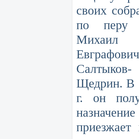
своих собр
по перу
Михаил
Евграфови
Салтыков-
Щедрин. В 
г. он полу
назначени
приезжает 