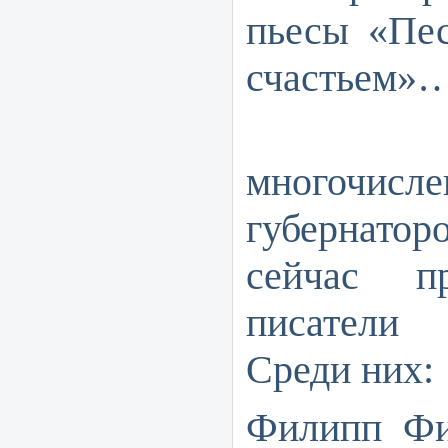
пьесы «Пес
счастьем»
Еще
многочисле
губернатор
сейчас пр
писатели
Среди них:
Филипп Фи