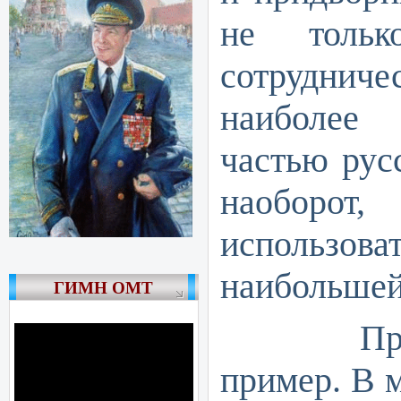
не тольк
сотрудни
наиболее
частью рус
наоборо
использова
наибольшей
ГИМН ОМТ
Привед
пример. В м