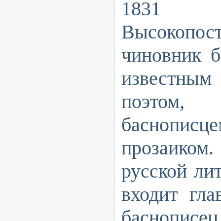
1831
Высокопос
чиновник б
известны
поэтом, 
баснописце
прозаико
русской ли
входит гла
баснопи