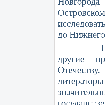
Новгород
Островск
исследоват
до Нижнего
Но ист
другие п
Отечес
литерат
значительны
государст