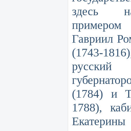
здесь н
примером
Гавриил Ро
(1743-18
русски
губернат
(1784) и Т
1788), каб
Екатерины