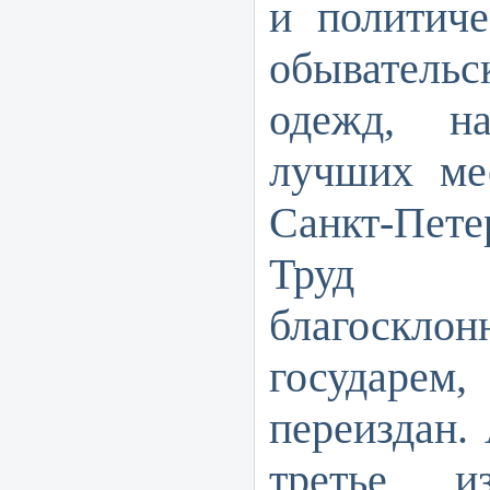
и политиче
обывател
одежд, н
лучших ме
Санкт-Пете
Труд Г
благоск
государе
переиздан.
т
ретье из