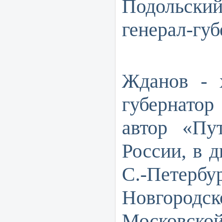
Подольск
генерал-губе
Михаи
Жданов - х
губернат
автор «Пу
России, в д
С.-Петербур
Новгород
Московской 