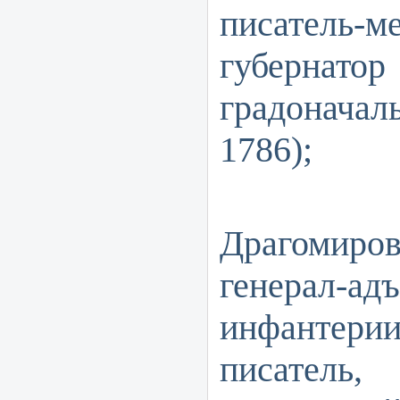
писатель-
губернат
градоначал
1786);
Михаи
Драгомир
генерал-ад
инфанте
писател