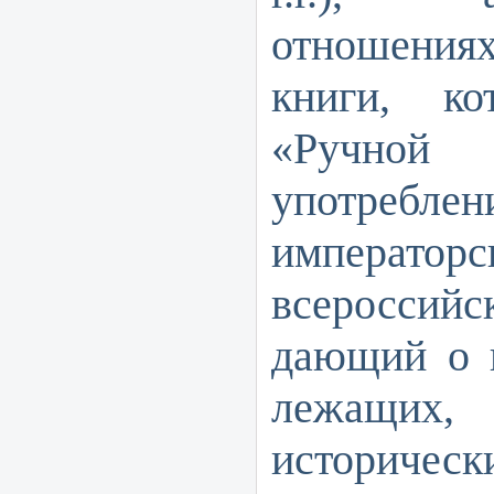
отношени
книги, ко
«Ручной
употреблен
императорс
всероссий
дающий о г
лежащи
историческ