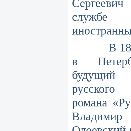
Сергееви
службе
иностранны
В 1826 г
в Петерб
будущий 
русского
романа «Ру
Владим
Одоевский (