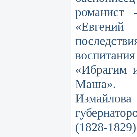
романист 
«Евгений
последс
воспитани
«Ибрагим и
Маша». 
Измайлова
губернатор
(1828-1829)