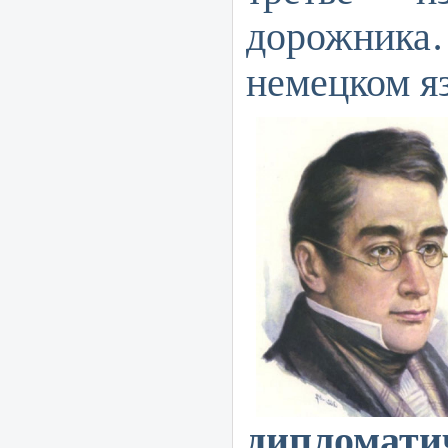
дорожни
немецком я
дипломати