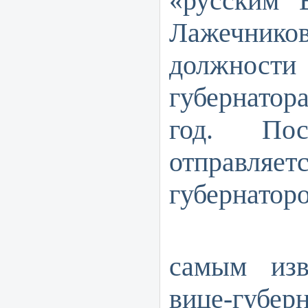
«русским В
Лажечник
должности
губернатор
год. По
отправ
губернаторо
Но, р
самым изв
вице-губ