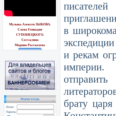
писате
приглашени
Музыка Алексея ЗЫКОВА.
в широкома
Слова Геннадия
СУПОНЕЦКОГО.
экспедиции
Сост.клипа
Марина Рассказ
ова
и рекам ог
империи
отправит
литерато
Форма входа
брату царя
Логин:
Константи
Пароль: