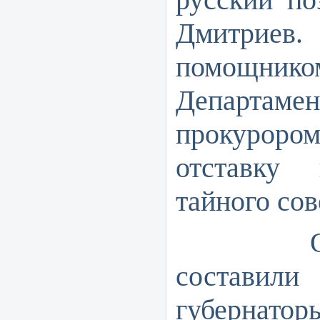
Дмитри
помощник
Департамент
прокурор
отставку
тайного сов
Отдель
составили 
губернато