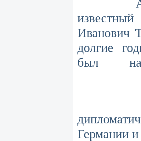
А друг
известн
Иванович Т
долгие го
был н
дипломати
Германии и