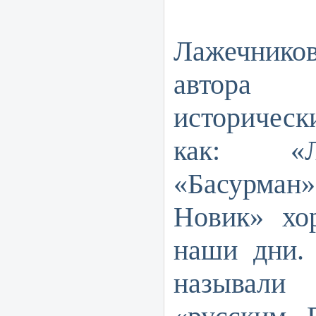
Ивана
Лажечнико
автора
историческ
как: «Л
«Басурма
Новик» хо
наши дни.
называл