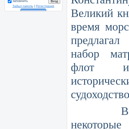
запомнить
Забыл пароль
|
Регистрация
Великий кн
время морс
предлага
набор мат
флот из
историче
судоходство
В нача
некоторы