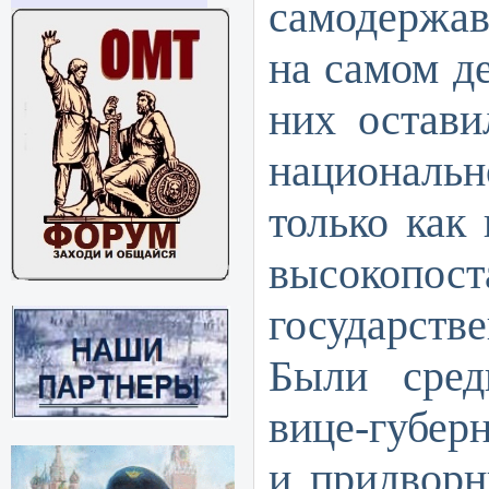
самодержав
на самом де
них остави
национал
только как 
высокопост
государст
Были сред
вице-губер
и придворн