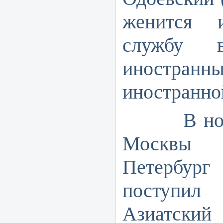
женится 
службу в
иностранны
иностранно
В ноябре
Мос
Петербур
поступи
Азиатский