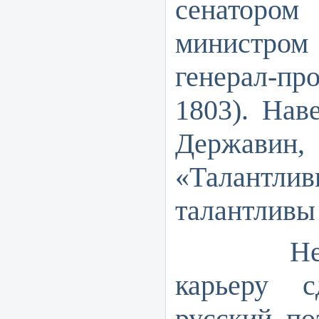
сенаторо
министр
генерал-п
1803). Нав
Державин, 
«Талант
талантливы 
Не мен
карьеру 
русский по