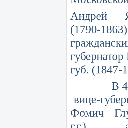
Андрей Я
(1790-18
граждански
губернатор
губ. (1847-1
В 40-х г
вице-губер
Фомич Глу
г.г.), 