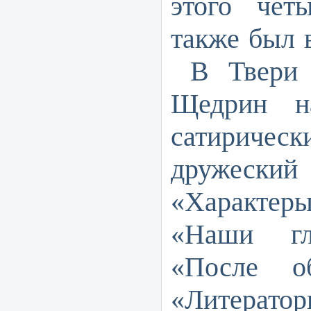
этого чет
также был 
В Твери 
Щедрин на
сатирическ
дружес
«Характе
«Наши гл
«После о
«Литератор