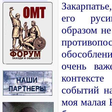
Закарпатье
его руси
образом н
противопос
обособлен
очень важ
контекст
событий н
моя малая 