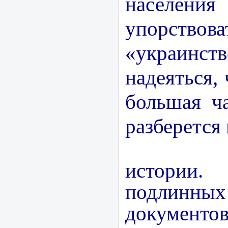
населе
упорство
«украинс
надеяться,
большая ч
разберется 
Обра
истории
подлинных
документо