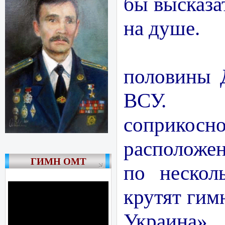
бы высказат
на душе.
Чуть
половины 
ВСУ. 
соприко
расположе
ГИМН ОМТ
по нескол
крутят гим
Украина» 