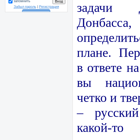
запомнить
задачи 
Забыл пароль
|
Регистрация
Донбасс
определить
плане. Пер
в ответе н
вы национ
четко и тве
– русский
какой-