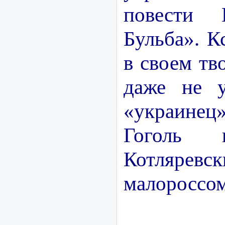
повести 
Бульба». К
в своем тв
даже не у
«украине
Гоголь 
Котляревск
малороссом
Осо