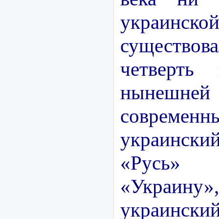
украинс
существо
четверть 
нынешне
современн
украинск
«Русь» 
«Украину»,
украински