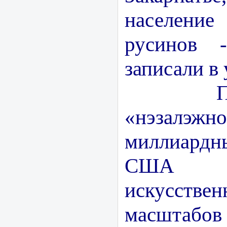
населени
русинов 
записали в
После 
«нэзалэжно
миллиард
США и
искусстве
масштабов