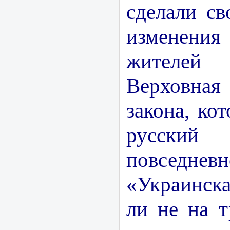
сделали св
изменения
жителе
Верховная
закона, ко
русски
повседн
«Украинска
ли не на т