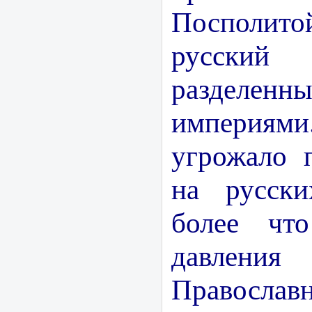
Посполито
русск
разделенн
империями
угрожало 
на русски
более чт
давления
Правосла