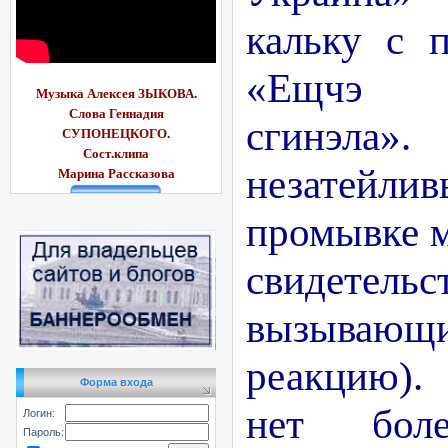
кальку с 
«Ещчэ 
Музыка Алексея ЗЫКОВА.
Слова Геннадия
сгинэла
СУПОНЕЦКОГО.
Сост.клипа
незатейл
Марина Рассказ
ова
промывке м
свидетель
вызываю
реакцию).
Форма входа
нет боле
Логин:
Пароль: