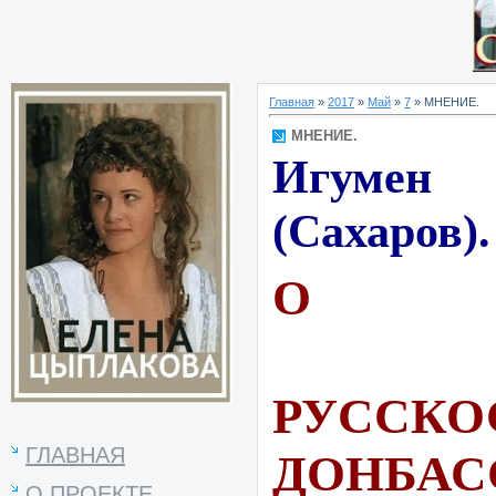
Главная
»
2017
»
Май
»
7
» МНЕНИЕ.
МНЕНИЕ.
Игуме
(Сахаров).
О
РУССКО
ГЛАВНАЯ
ДОНБАС
О ПРОЕКТЕ