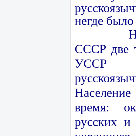
русскоязы
негде было
Накану
СССР две 
УСС
русскоязы
Населени
время: о
русских и