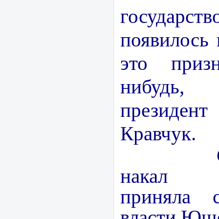
государс
появилось 
это приз
нибудь
президе
Кравчук.
Самый
накал у
приняла 
власти Ющ