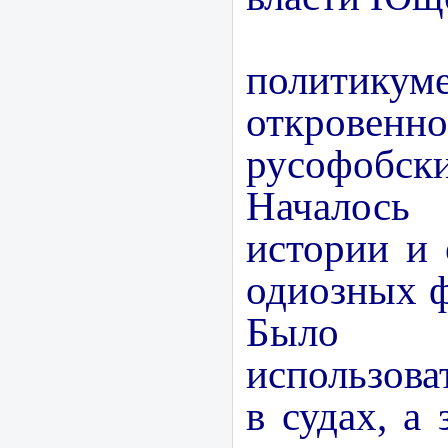
В ук
политикум
откровенн
русофобс
Началось 
истории и
одиозных 
Было 
использова
в судах, а