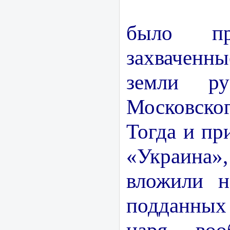
Поляк
было про
захваченн
земли ру
Московско
Тогда и пр
«Украина
вложили н
подданны