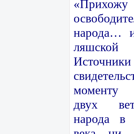
«Прихож
освободи
народа… и
ляшско
Источники
свидетель
моменту 
двух вет
народа в
века ни 