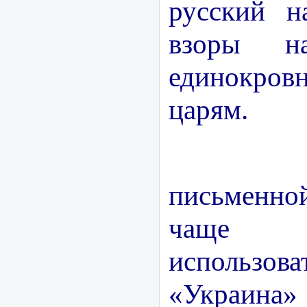
русский н
взоры н
единокров
царям.
В по
письменно
чаще 
использов
«Украина»