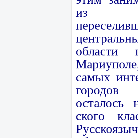
из Г
пересе
центральн
области
Мариупо
самых инт
городов 
осталось 
ского кла
Русскоязы