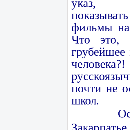
указ, з
показыват
фильмы на
Что это, 
грубей­шее
чело
русскоя
почти не о
школ.
Особая 
Закарпат