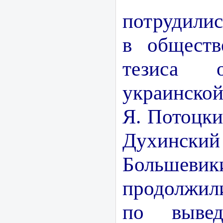
потрудили
в обществ
тезиса 
украинской
Я. Потоцки
Духинс
Большеви
продолжил
по вывед