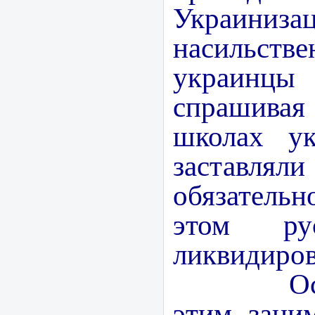
Украиниза
насильст
украинцы 
спрашивая
школах ук
заставл
обязательн
этом ру
ликвидиров
Особен
этим зани