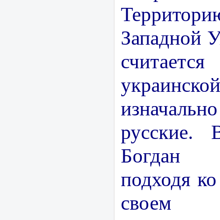
Территори
Западной У
считае
украин
изначал
русские. 
Богдан 
подходя ко
своем у