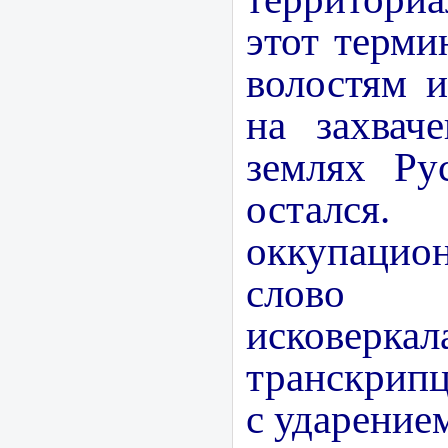
этот терми
волостям 
на захвач
землях Ру
осталс
оккупаци
слово 
исковеркала
транскрип
с ударение