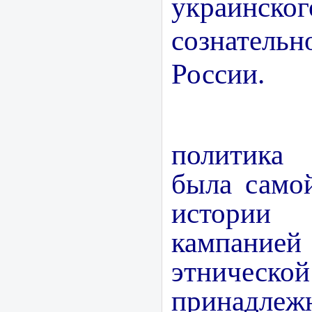
украинск
сознатель
России.
Наци
политика
была само
истории 
кампанией
этнической
принадлеж