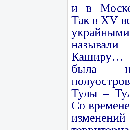
и в Моско
Так в
XV
ве
украйны
называл
Каширу… 
была н
полуостро
Тулы – Ту
Со времене
изме
территори