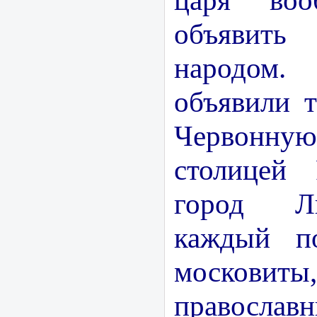
царя воо
объявит
народом.
объявили 
Червонн
столицей 
город Л
каждый п
моск
правосл