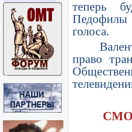
теперь бу
Педофилы
голоса.
Валентин
право тра
Обществ
телевидени
СМО