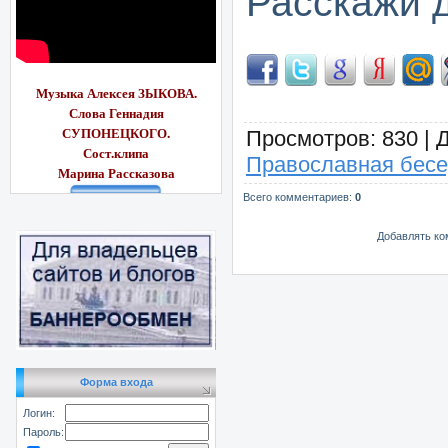
Расскажи 
Музыка Алексея ЗЫКОВА.
Слова Геннадия
СУПОНЕЦКОГО.
Просмотров
: 830 |
Сост.клипа
Православная бес
Марина Рассказ
ова
Всего комментариев
:
0
Добавлять ко
Форма входа
Логин:
Пароль: