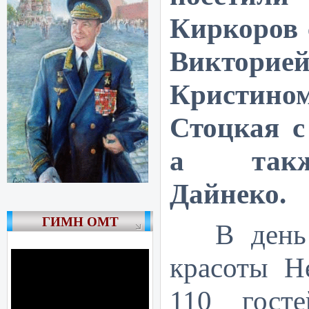
Киркоров 
Викторие
Кристин
Стоцкая с
а такж
Дайнеко.
ГИМН ОМТ
В день
красоты He
110 гост