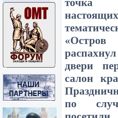
точка 
настоящ
тематич
«Остр
распахнул
двери пе
салон кр
Праздничн
по случ
посет