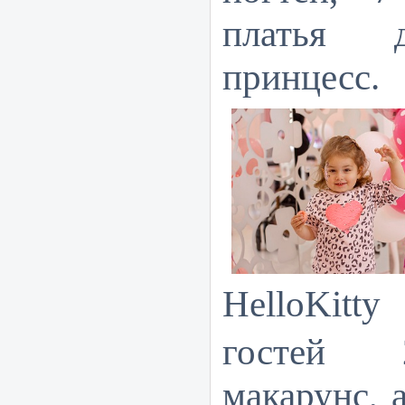
платья 
принцесс.
HelloKitty
гостей 
макарунс, 