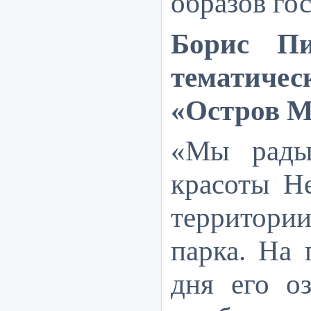
образов гос
Борис Пи
тематич
«Остров М
«Мы рады
красоты
He
территори
парка. На 
дня его о