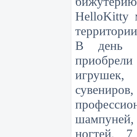
бижутерию 
HelloKitty
м
территории
В день о
приобрели 
игрушек,
сувен
профессио
шампуней
ногтей, 