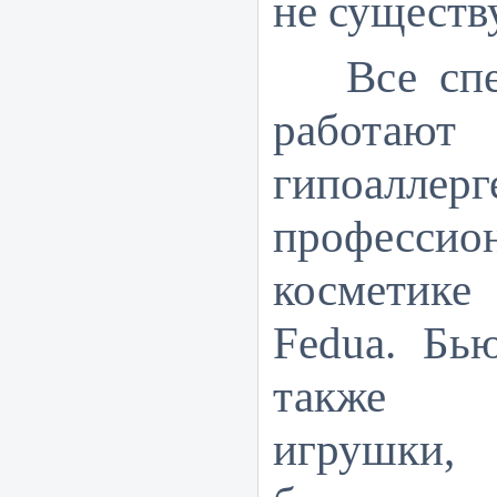
не существ
Все сп
работаю
гипоал
профессио
косметике
Fedua. Бь
также б
игрушки