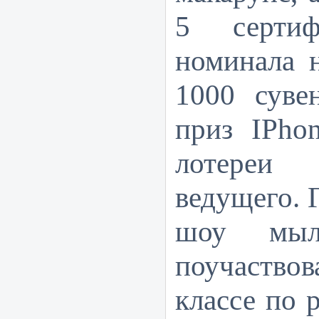
5 сертиф
номинала н
1000 суве
приз
IPho
лотереи
ведущего. 
шоу мыл
поучаство
классе по 