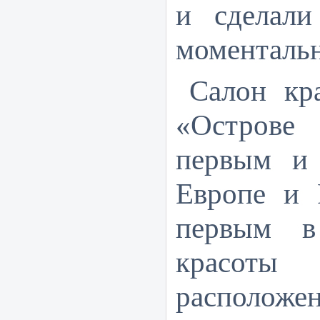
и сделали
моментальн
Салон к
«Остров
первым и 
Европе и 
первым в
крас
распол