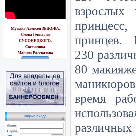
взрослых 
принцес
Музыка Алексея ЗЫКОВА.
Слова Геннадия
принцев. 
СУПОНЕЦКОГО.
Сост.клипа
230 различ
Марина Рассказ
ова
80 макияже
маникюров 
время раб
использо
Форма входа
различных 
Логин:
Пароль: