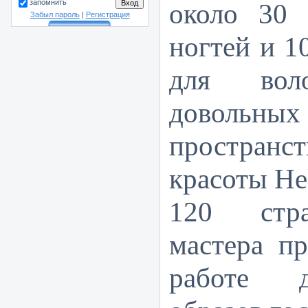
около 30 
запомнить
Забыл пароль
|
Регистрация
ногтей и 1
для вол
довольных
простра
красоты Hel
120 стра
мастера п
работе 