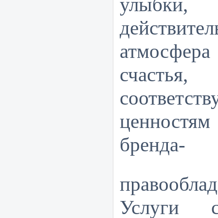
улыбки,
действи
атмосфе
счасть
соответств
ценностям
бренда-
правооб
Услуги с