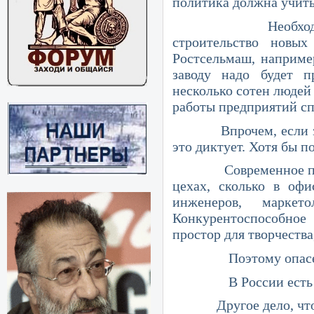
политика должна учиты
Необходимо разъя
строительство новы
Ростсельмаш, например
заводу надо будет п
несколько сотен людей
работы предприятий сп
Впрочем, если заводы
это диктует. Хотя бы п
Современное произво
цехах, сколько в офи
инженеров, маркето
Конкурентоспособное 
простор для творчества
Поэтому опасения лю
В России есть всё д
Другое дело, что пр