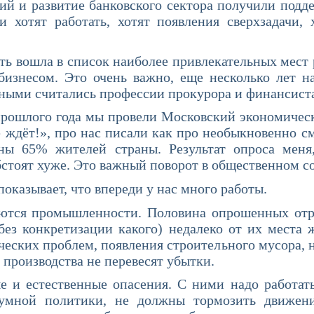
ий и развитие банковского сектора получили под
хотят работать, хотят появления сверхзадачи, 
а в список наиболее привлекательных мест ра
бизнесом. Это очень важно, еще несколько лет на
ными считались профессии прокурора и финансист
ого года мы провели Московский экономическ
 ждёт!», про нас писали как про необыкновенно с
сны 65% жителей страны. Результат опроса меня
обстоят хуже. Это важный поворот в общественном с
вает, что впереди у нас много работы.
омышленности. Половина опрошенных отрица
(без конкретизации какого) недалеко от их места 
еских проблем, появления строительного мусора, не
 производства не перевесят убытки.
ественные опасения. С ними надо работать,
зумной политики, не должны тормозить движени