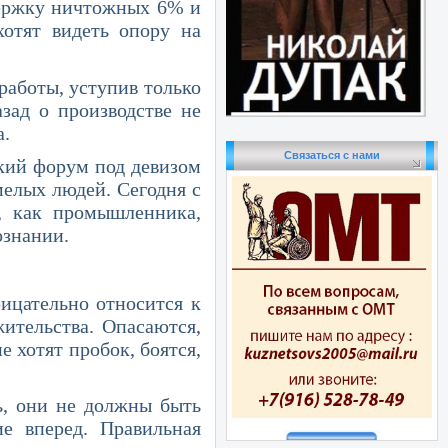
держку ничтожных 6% и
хотят видеть опору на
боты, уступив только
зад о производстве не
а.
Связаться с нами
ий форум под девизом
мелых людей. Сегодня с
, как промышленника,
ознании.
тельно относится к
жительства. Опасаются,
 хотят пробок, боятся,
 они не должны быть
е вперед. Правильная