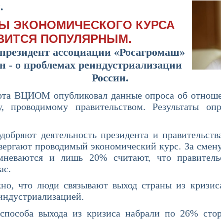
.
Ы ЭКОНОМИЧЕСКОГО КУРСА
ВИТСЯ ПОПУЛЯРНЫМ.
президент ассоциации «Росагромаш»
 - о проблемах реиндустриализации
России.
ОМ опубликовал данные опроса об отношени
у, проводимому правительством. Результаты опр
деятельность президента и правительства 
твергают проводимый экономический курс. За сме
неваются и лишь 20% считают, что правительс
ас.
люди связывают выход страны из кризиса с
 индустриализацией.
ыхода из кризиса набрали по 26% сторон