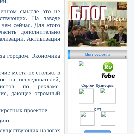
ии.
ном смысле это не
ствующих. На заводе
 чем сейчас. Для этого
ласить дополнительно
иализации. Активизация
за городом. Экономика
Мы в соц.сетях
е места не столько в
ос на исследователей,
алистов по рекламе.
Сергей Кузнецов
ятие, дающее огромный
ретных проектов.
ОМТ
цию.
существующих налогах