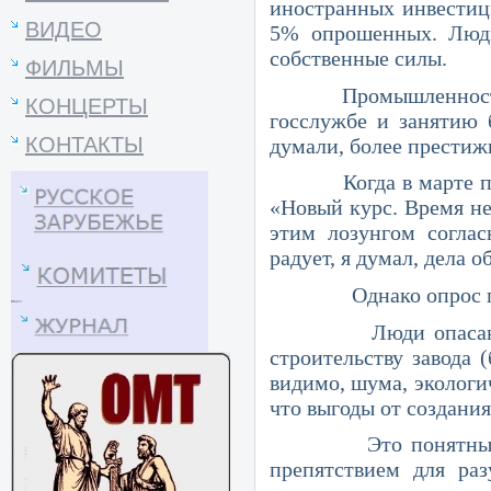
иностранных инвестиц
ВИДЕО
5% опрошенных. Люди 
собственные силы.
ФИЛЬМЫ
Промышленность вошл
КОНЦЕРТЫ
госслужбе и занятию 
КОНТАКТЫ
думали, более престиж
Когда в марте прошл
«Новый курс. Время не
этим лозунгом согла
радует, я думал, дела 
Однако опрос показы
Люди опасаются пр
строительству завода 
видимо, шума, экологич
что выгоды от создания
Это понятные и ест
препятствием для ра