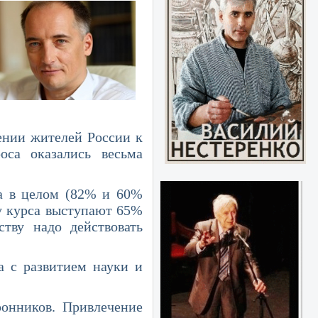
и жителей России к
оса оказались весьма
в целом (82% и 60%
ну курса выступают 65%
тву надо действовать
 развитием науки и
ников. Привлечение