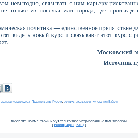
вом невыгодно, связывать с ним карьеру рискованн
 не только из поселка или города, где производс
кая политика — единственное препятствие для 
отят видеть новый курс и связывают этот курс с р
ет.
Московский э
Источник п
 экономического курса
,
Правительство России
,
реиндустриализация
,
Константин Бабкин
Добавлять комментарии могут только зарегистрированные пользователи.
[
Регистрация
|
Вход
]