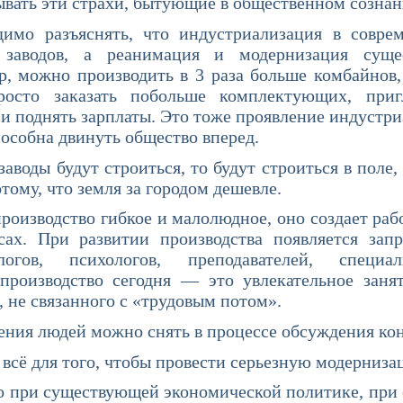
вать эти страхи, бытующие в общественном сознан
снять, что индустриализация в современ
х заводов, а реанимация и модернизация суще
, можно производить в 3 раза больше комбайнов,
росто заказать побольше комплектующих, приг
 и поднять зарплаты. Это тоже проявление индустр
особна двинуть общество вперед.
 будут строиться, то будут строиться в поле, 
отому, что земля за городом дешевле.
дство гибкое и малолюдное, оно создает рабочи
сах. При развитии производства появляется запр
логов, психологов, преподавателей, специ
производство сегодня — это увлекательное зан
, не связанного с «трудовым потом».
дей можно снять в процессе обсуждения конк
ля того, чтобы провести серьезную модерниза
и существующей экономической политике, при 