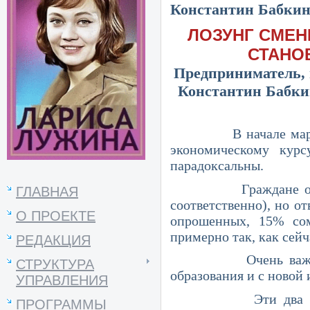
Константин Бабкин
ЛОЗУНГ СМЕН
СТАНО
Предприниматель,
Константин Бабкин
В начале марта ВЦИ
экономическому курс
парадоксальны.
Граждане одобряют 
ГЛАВНАЯ
соответственно), но о
О ПРОЕКТЕ
опрошенных, 15% сом
примерно так, как сейч
РЕДАКЦИЯ
Очень важно, что 
СТРУКТУРА
образования и с новой
УПРАВЛЕНИЯ
Эти два способа в
ПРОГРАММЫ