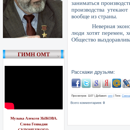
заниматься производст
производства утекают
вообще из страны.
Неверная экономичес
люди хотят перемен, х
Общество выздоравлива
ГИМН ОМТ
Расскажи друзьям:
Просмотров
: 1107 |
Добавил
:
omt
|
Теги
:
Смена
Всего комментариев
:
0
Музыка Алексея ЗЫКОВА.
Слова Геннадия
СУПОНЕЦКОГО.