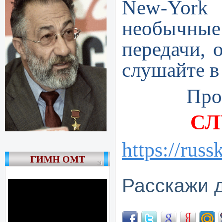
New-York
необычные
передачи, 
слушайте в
Программ
СЛ
https://rus
ГИМН ОМТ
Расскажи 