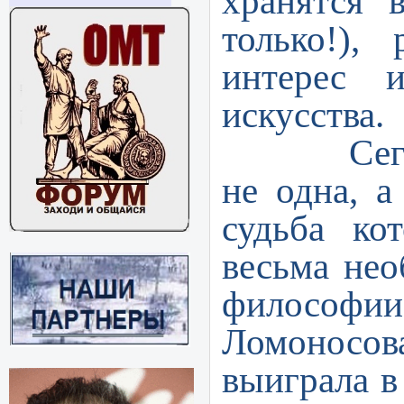
хранятся 
только!),
интерес
и 
искусства.
Сегодня 
не одна, а
судьба ко
весьма нео
философи
Ломоносова
выиграла в