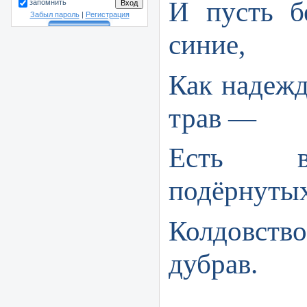
И пусть б
запомнить
Забыл пароль
|
Регистрация
синие,
Как надеж
трав —
Есть в
подёрнутых
Колдовст
дубрав.