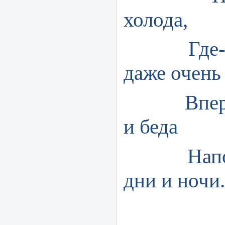
холода,
Где-то 
даже очен
Впереме
и беда
Наполня
дни и ночи.