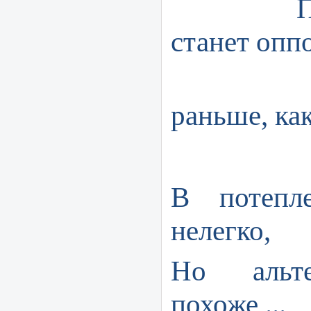
Пусть 
станет опп
Что с
раньше, как
В потепле
нелегко,
Но альте
похоже ...