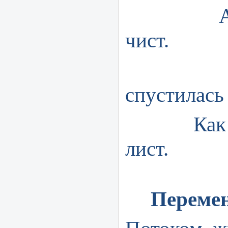
А снег
чист.
На бе
спустилась
Как жиз
лист.
Перемен