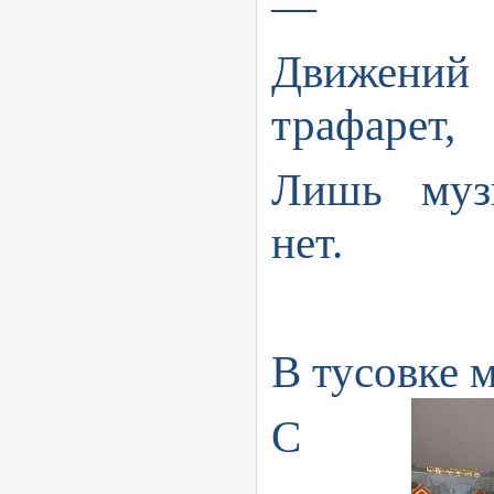
—
Движени
трафарет,
Лишь муз
нет.
В тусовке 
С