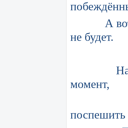
побеждённы
А вот по
не будет.
Наступ
момент,
Чтоб 
поспешить