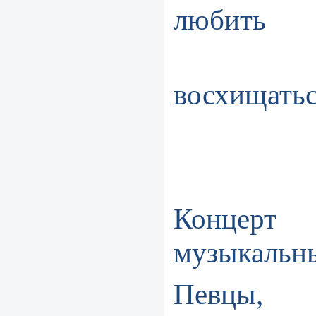
любить
Наста
восхищатьс
Конц
Концерт
музыкальн
Певцы,