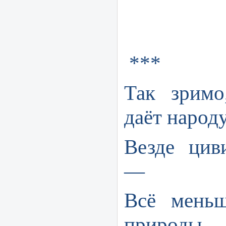
Т А 
***
Так зримо
даёт народу
Везде цив
—
Всё мень
природы,