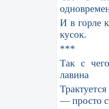
одновреме
И в горле 
кусок.
***
Так с чег
лавина
Трактуется
— просто с