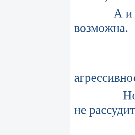
А и впр
возможна.
Нас
агрессивнос
Но вой
не рассуди
В не