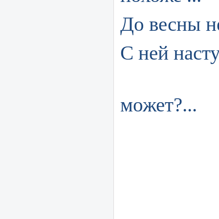
До весны не
С ней насту
б
может?...