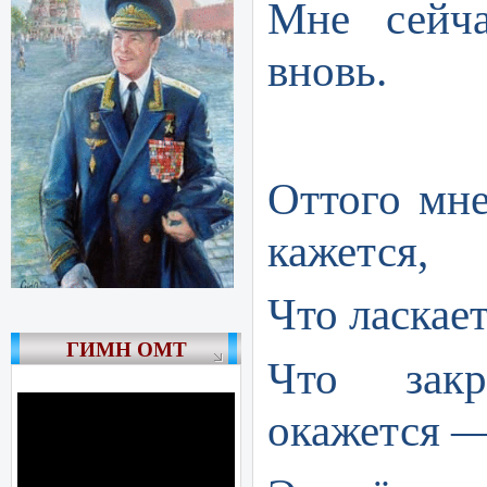
Мне сейча
вновь.
Оттого мне
кажется,
Что ласкает
ГИМН ОМТ
Что зак
окажется 