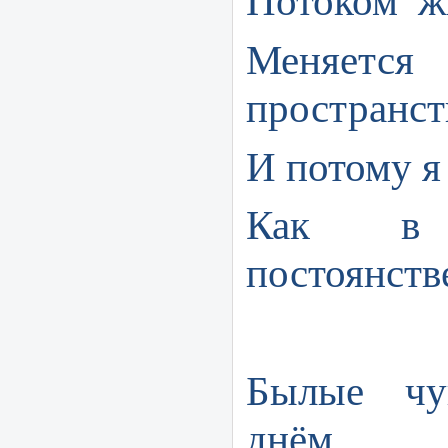
Потоком ж
Меняе
пространст
И потому я
Как в 
постоянств
Былые чу
днём