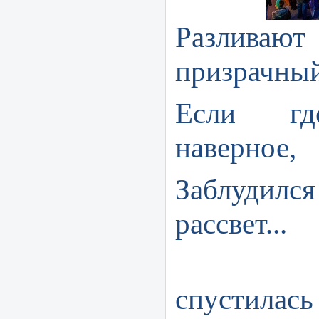
Разли
призрачный
Если где
наверное,
Заблуди
рассвет...
На бе
спустилась