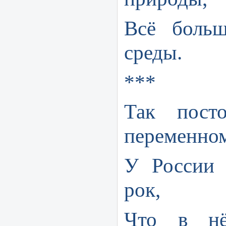
Всё боль
среды.
***
Так пост
переменно
У России 
рок,
Что в нё