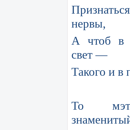
Признаться,
нервы,
А чтоб в 
свет —
Такого и в 
То мэт
знамениты