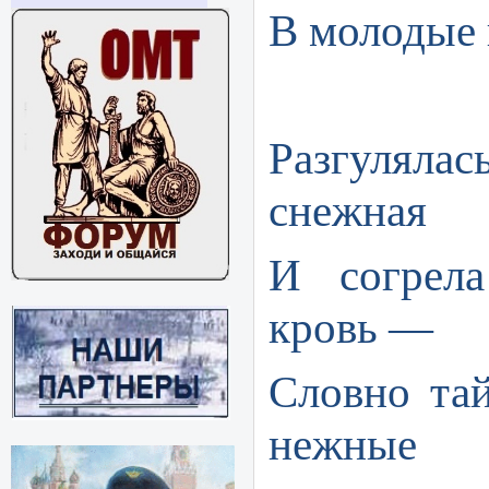
В молодые г
Разгуляла
снежная
И согрел
кровь —
Словно та
нежные