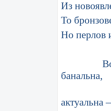
Из новоявл
То бронзов
Но перлов и
Возмож
банальна,
Одна
актуальна 