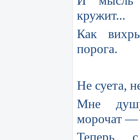
И мысль
кружит...
Как вихр
порога.
Не суета, н
Мне душ
морочат —
Теперь 