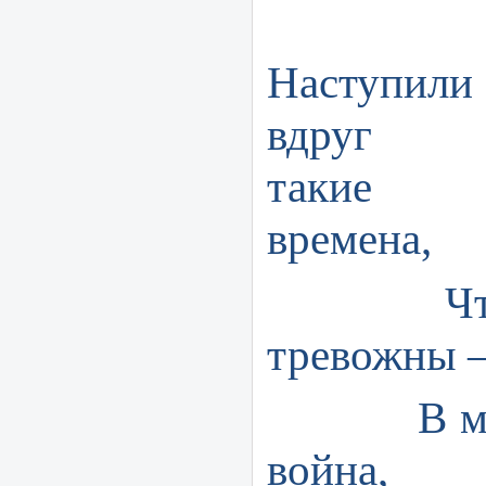
Наступили
вдруг
такие
времена,
Что они
тревожны
В мире 
война,