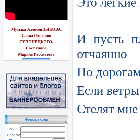
Это лёгкие 
Музыка Алексея ЗЫКОВА.
И пусть п
Слова Геннадия
СУПОНЕЦКОГО.
Сост.клипа
отчаянно
Марина Рассказ
ова
По дорогам
Если ветры
Стелят мне
Форма входа
Логин:
Пароль: