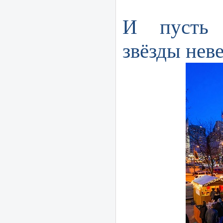
И пусть 
звёзды нев