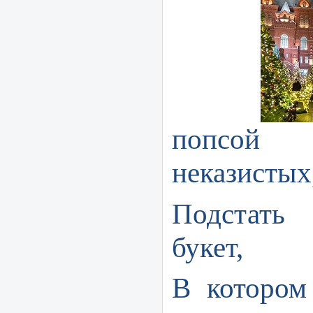
попсо
неказистых
Подстать
букет,
В котором