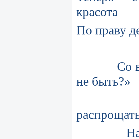
красота
По праву де
Со всем
не быть?»
Пора,
распрощат
На сме