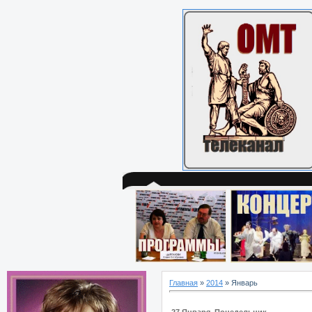
Главная
»
2014
»
Январь
27 Января, Понедельник