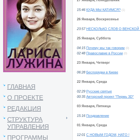
15:46
КУДА МЫ КАТИМСЯ?
(1)
26 Января, Воскресенье
23:57
НЕСКОЛЬКО СЛОВ О ВЕНСКОЙ
25 Января, Суббота
04:15
Почему мы так говорим
(0)
02:48
Православие в России
(0)
23 Января, Четверг
06:28
Беспорядки в Киеве
22 Января, Среда
ГЛАВНАЯ
02:29
Русские святые
О ПРОЕКТЕ
00:35
Авторский проект "Пермь 3D"
03 Января, Пятница
РЕДАКЦИЯ
15:16
Поздравление
СТРУКТУРА
01 Января, Среда
УПРАВЛЕНИЯ
12:01
С НОВЫМ ГОДОМ, НАТО !
ПРОГРАММЫ